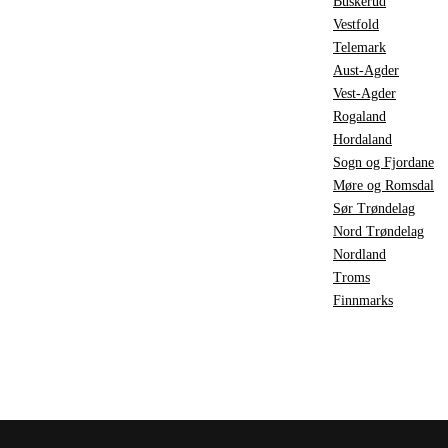
Buskerud
Vestfold
Telemark
Aust-Agder
Vest-Agder
Rogaland
Hordaland
Sogn og Fjordane
Møre og Romsdal
Sør Trøndelag
Nord Trøndelag
Nordland
Troms
Finnmarks