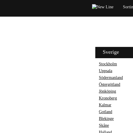
Sorti
Sverige
Stockholm
Uppsala
Södermanland
Östergötland
Jönköping
Kronoberg
Kalmar
Gotland
Blekinge
Skåne
Halland