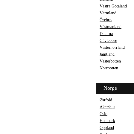
Västra Götaland
Värmland
Örebro
Västmanland
Dalarna
Gävleborg
Västernorrland
Jämtland
Västerbotten
Norrbotten
Norge
Østfold
Akershus
Oslo
Hedmark
Oppland